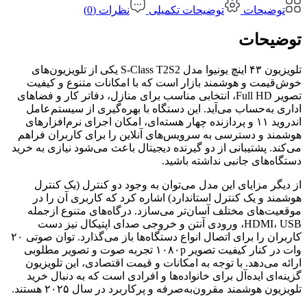
توضیحات
توضیحات تکمیلی
نظرات (0)
توضیحات
تلویزیون ۴۳ اینچ یونیوا مدل S-Class T2S2 یکی از تلویزیون‌های
خوش‌قیمت و هوشمند بازار است که با امکانات متنوع و کیفیت
تصویر Full HD، انتخابی مناسب برای منازل، دفاتر کار و فضاهای
اداری به‌حساب می‌آید. این دستگاه با بهره‌گیری از سیستم‌عامل
اندروید ۱۱ و پردازنده چهار هسته‌ای، امکان اجرای نرم‌افزارهای
هوشمند و دسترسی به سرویس‌های آنلاین را برای کاربران فراهم
می‌کند. پشتیبانی از دو گیرنده دیجیتال باعث می‌شود نیازی به خرید
دستگاه‌های جانبی نداشته باشید.
از دیگر مزایای این مدل می‌توان به وجود دو کنترل (یک کنترل
هوشمند و یک کنترل استاندارد) اشاره کرد که کاربری آن را در
موقعیت‌های مختلف آسان‌تر می‌سازد. درگاه‌های متنوع ازجمله
HDMI، USB، ورودی آنتن و خروجی صدای اپتیکال نیز دست
کاربران را برای اتصال انواع دستگاه‌ها باز می‌گذارد. توان صوتی ۲۰
وات در کنار کیفیت تصویر ۱۰۸۰p تجربه صوت و تصویر مطلوبی
ارائه می‌دهد. با توجه به امکانات و قیمت اقتصادی، این تلویزیون
گزینه‌ای ایده‌آل برای خانواده‌ها و افرادی است که به دنبال خرید
تلویزیون هوشمند مقرون‌به‌صرفه و پرکاربرد در سال ۲۰۲۵ هستند.