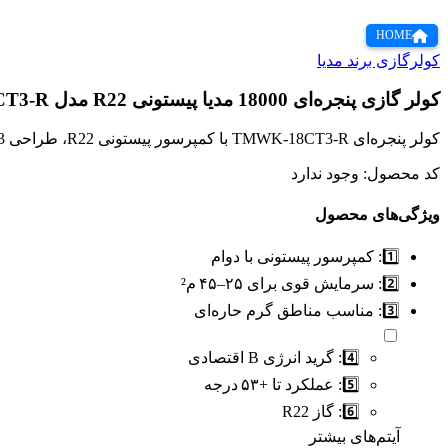
HOME
کولرگازی برند مدیا
کولر گازی پنجره‌ای 18000 مدیا پیستونی R22 مدل TMWK‑18CT3‑R
کولر پنجره‌ای TMWK‑18CT3‑R با کمپرسور پیستونی R22، طراحی T3 برای دمای بالا، ساخت چین، مناسب محیط‌های تا +۵۳ °C و دارای گارانتی معتبر است.
کد محصول:
وجود ندارد
ویژگی‌های محصول
1️⃣:
کمپرسور پیستونی با دوام
2️⃣:
سرمایش قوی برای ۲۵–۴۵ م²
3️⃣:
مناسب مناطق گرم حاره‌ای
4️⃣:
گرید انرژی B اقتصادی
5️⃣:
عملکرد تا +۵۳ درجه
6️⃣:
گاز R22
آیتم‌های بیشتر