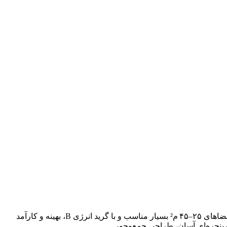
کولر گازی پنجره‌ای Midea مدل TMWK‑18CT3‑R با ظرفیت ۱۸۰۰۰ BTU، مجهز به کمپرسور پیستونی و گاز R22 است. این دستگاه برای فضاهای ۲۵–۴۵ م² بسیار مناسب و با گرید انرژی B، بهینه و کارآمد