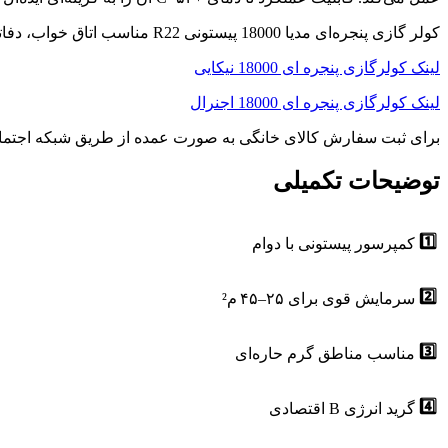
کولر گازی پنجره‌ای مدیا 18000 پیستونی R22 مناسب اتاق خواب، دفاتر، مغازه‌ها و محیط‌های کوچک در مناطق گرم و مرطوب با نصب سریع.
لینک کولرگازی پنجره ای 18000 نیکایی
لینک کولرگازی پنجره ای 18000 اجنرال
برای ثبت سفارش کالای خانگی به صورت عمده از طریق شبکه اجتما
توضیحات تکمیلی
1️⃣
کمپرسور پیستونی با دوام
2️⃣
سرمایش قوی برای ۲۵–۴۵ م²
3️⃣
مناسب مناطق گرم حاره‌ای
4️⃣
گرید انرژی B اقتصادی