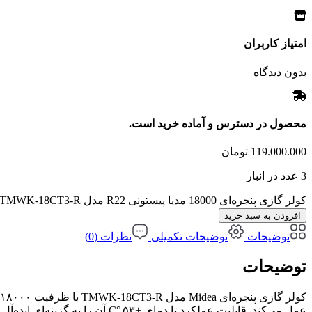
امتیاز کاربران
بدون دیدگاه
محصول در دسترس و آماده خرید است.
119.000.000
تومان
3 عدد در انبار
کولر گازی پنجره‌ای 18000 مدیا پیستونی R22 مدل TMWK‑18CT3‑R عدد
افزودن به سبد خرید
توضیحات
توضیحات تکمیلی
نظرات (0)
توضیحات
عمل می‌کند. قابلیت عملکرد تا دمای +۵۳ °C آن را به گزینه‌ای ایده‌آل برای شرایط گرمسیری و مناطق جنوبی کشور تبدیل کرده است. نصب پنجره‌ای آسان، طراحی جمع‌وجور .